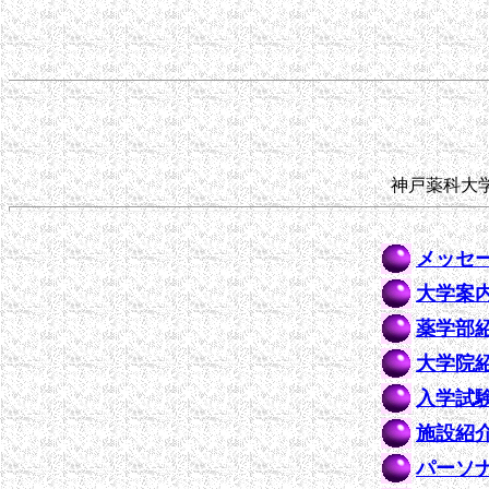
神戸薬科大
メッセ
大学案
薬学部
大学院
入学試
施設紹
パーソ