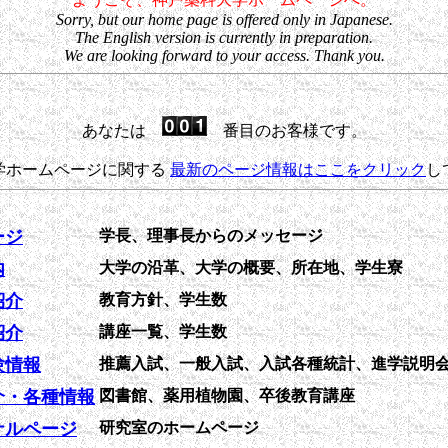
Sorry, but our home page is offered only in Japanese.
The English version is currently in preparation.
We are looking forward to your access. Thank you.
あなたは
番目のお客様です。
学ホームページに関する
最新のページ情報はここをクリック
し
ージ
学長、理事長からのメッセージ
内
大学の沿革、大学の概要、所在地、学生寮
紹介
教育方針、学生数
紹介
講座一覧、学生数
験情報
推薦入試、一般入試、入試各種統計、進学説明
介・各種情報
図書館、薬用植物園、卒後教育講座
ナルページ
研究室のホームページ