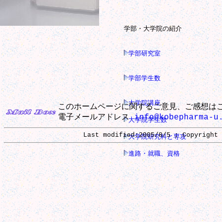
学部・大学院の紹介
学部研究室
学部学生数
大学院講座
このホームページに関するご意見、ご感想は
電子メールアドレス
info@kobepharma-u
大学院学生数
Last modified:2005/8/5 ; Copyright 
大学院研究科と専攻
進路・就職、資格