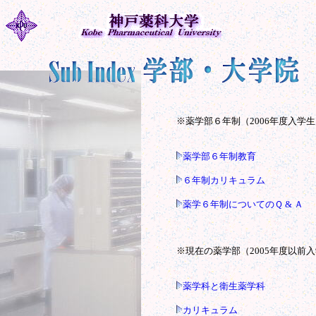
※薬学部６年制（2006年度入学
薬学部６年制教育
６年制カリキュラム
薬学６年制についてのＱ & Ａ
※現在の薬学部（2005年度以前
薬学科と衛生薬学科
カリキュラム